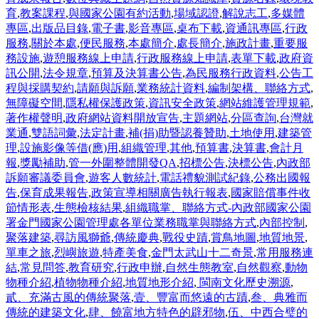
育
,
教案課程
,
與國家公園有約活動
,
場域認證
,
解說志工
,
多媒體
專區
,
出版品目錄
,
電子書
,
影音專區
,
桌布下載
,
資通訊專區
,
行政
服務
,
關於本處
,
便民服務
,
本處簡介
,
處長簡介
,
施政計畫
,
重要服
務設施
,
遊憩服務線上申請
,
行政服務線上申請
,
表單下載
,
政府資
訊公開
,
法令規章
,
預算及決算書公告
,
為民服務行政資料
,
公告工
程與採購契約
,
請願與訴願
,
業務統計資料
,
編制架構、聯絡方式
,
無障礙空間
,
隱私權保護政策
,
資訊安全政策
,
網站維護管理規範
,
著作權聲明
,
政府網站資料開放宣告
,
主題網站
,
分區查詢
,
台灣就
業通
,
雙語詞彙
,
法定計畫
,
補(捐)助暨認養贊助
,
土地使用
,
建築管
理
,
設施影像等借(應)用
,
組織管理
,
其他
,
預算書
,
決算書
,
會計月
報
,
獎勵補助
,
管一外圍整體開發QA
,
招標公告
,
決標公告
,
內政部
訴願審議委員會
,
遊客人數統計
,
電話禮貌測試紀錄
,
公務出國報
告
,
保育成果報告
,
政策宣導相關廣告執行報表
,
國家賠償事件收
節情形表
,
生態檢核結果
,
組織職掌、聯絡方式-內政部國家公園
署金門國家公園管理處各單位業務職掌與聯絡方式
,
內部控制
,
聚落建築
,
尋訪風獅爺
,
傳統慶典
,
戰役史蹟
,
賞鳥地圖
,
地質地景
,
單車之旅
,
烈嶼旅遊
,
特產美食
,
金門太武山十二奇景
,
常用服務連
結
,
常見問答
,
教育研究
,
行政申辦
,
自然生態教室
,
自然觀察
,
動物
物種介紹
,
植物物種介紹
,
地質地形介紹
,
閩南文化歷史溯源
,
貳、充滿古風的傳統聚落
,
壹、豐富而悠遠的古蹟
,
叁、典雅而
傳統的建築文化
,
肆、饒富地方特色的辟邪物
,
伍、中西合璧的