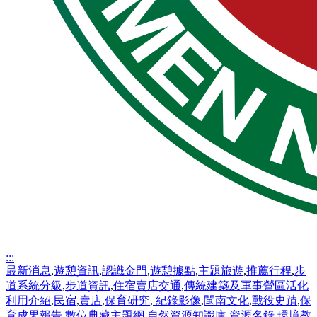
:::
最新消息
,
遊憩資訊
,
認識金門
,
遊憩據點
,
主題旅遊
,
推薦行程
,
步
道系統分級
,
步道資訊
,
住宿賣店交通
,
傳統建築及軍事營區活化
利用介紹
,
民宿
,
賣店
,
保育研究
,
紀錄影像
,
閩南文化
,
戰役史蹟
,
保
育成果報告
,
數位典藏主題網
,
自然資源知識庫
,
資源名錄
,
環境教