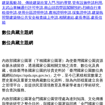
建築風貌
,
陸、傳統建築欣賞入門
,
預約導覽
,
管有設施申請利用
,
太武山車輛通行許可申請
,
南山頭四營區闖關預約
,
烈嶼自行車
租借申請
,
使用分區證明申請
,
農地證明申請
,
採集證申請
,
建築執
照暨建築物公共安全檢查線上申請
,
相關連結
,
處長專區
,
處長信
箱
數位典藏主題網
數位典藏主題網
內政部國家公園署（下稱國家公園署）為使臺灣國家公園資源
命脈永續留存，透過國家公園相關文物之清查、數位化及典
藏，收錄臺灣各國家公園的珍貴史料於「臺灣國家公園數位典
藏網站(https://npda.nps.gov.tw)」之中，至今已累積相當數量之
歷史案例及重要文物典藏數位化資料，除為內部檔案建立良善
之管理平台，並提供民眾環境教育及專家學者進行學術研究、
整合查詢服務。
內政部國家公園署金門國家公園管理處為達到知識、文化傳播
與學術研究之整合目的，與國家公園署協同將「金門國家公園