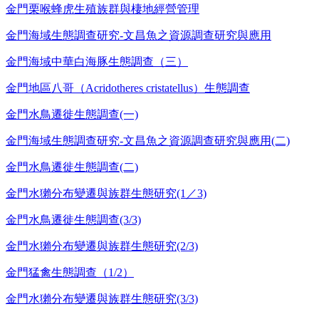
金門栗喉蜂虎生殖族群與棲地經營管理
金門海域生態調查研究-文昌魚之資源調查研究與應用
金門海域中華白海豚生態調查（三）
金門地區八哥（Acridotheres cristatellus）生態調查
金門水鳥遷徙生態調查(一)
金門海域生態調查研究-文昌魚之資源調查研究與應用(二)
金門水鳥遷徙生態調查(二)
金門水獺分布變遷與族群生態研究(1／3)
金門水鳥遷徙生態調查(3/3)
金門水獺分布變遷與族群生態研究(2/3)
金門猛禽生態調查（1/2）
金門水獺分布變遷與族群生態研究(3/3)