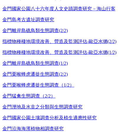
金門國家公園八十六年度人文史蹟調查研究－海山行客
金門島考古遺址調查研究
金門離岸島礁鳥類生態調查(2/2)
指標物種棲地環境改善、營造及監測評估-歐亞水獺(2/2)
指標物種棲地環境改善、營造及監測評估-歐亞水獺(1/2)
金門離岸島礁鳥類生態調查(1/2)
金門栗喉蜂虎遷徙生態調查(2/2)
金門栗喉蜂虎遷徙生態調查（1/2）
金門猛禽生態調查（2/2）
金門溼地及水韭之分類與生態調查研究
金門國家公園土壤調查分析及植生適應性研究
金門沿海海濱植物相調查研究