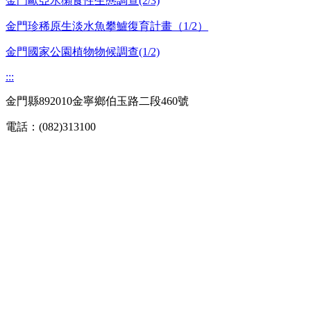
金門歐亞水獺食性生態調查(2/3)
金門珍稀原生淡水魚攀鱸復育計畫（1/2）
金門國家公園植物物候調查(1/2)
:::
金門縣892010金寧鄉伯玉路二段460號
電話：(082)313100