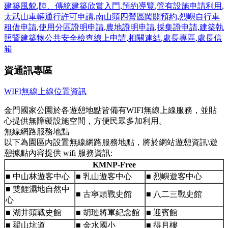
建築風貌
,
陸、傳統建築欣賞入門
,
預約導覽
,
管有設施申請利用
,
太武山車輛通行許可申請
,
南山頭四營區闖關預約
,
烈嶼自行車
租借申請
,
使用分區證明申請
,
農地證明申請
,
採集證申請
,
建築執
照暨建築物公共安全檢查線上申請
,
相關連結
,
處長專區
,
處長信
箱
資通訊專區
WIFI無線上線位置資訊
金門國家公園於各遊憩地點皆備有WIFI無線上線服務，並貼
心提供無障礙設施空間，方便民眾多加利用。
無線網路服務地點
以下為園區內設置無線網路服務地點，將於網站遊憩資訊\遊
憩據點內容提供 wifi 服務資訊:
KMNP-Free
■ 中山林遊客中心
■ 乳山遊客中心
■ 烈嶼遊客中心
■ 雙鯉濕地自然中
■ 古寧頭戰史館
■ 八二三戰史館
心
■ 湖井頭戰史館
■ 胡璉將軍紀念館
■ 迎賓館
■ 翟山坑道
■ 金水國小
■ 得月樓