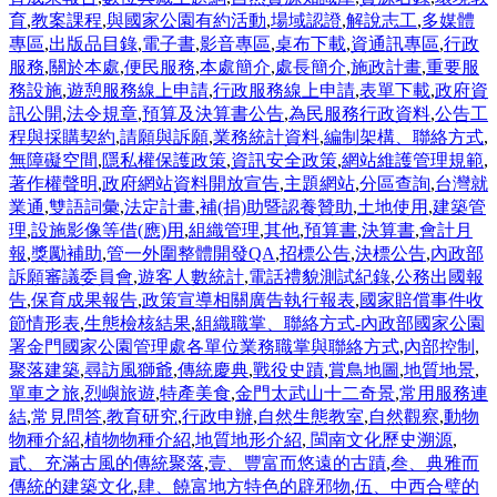
育
,
教案課程
,
與國家公園有約活動
,
場域認證
,
解說志工
,
多媒體
專區
,
出版品目錄
,
電子書
,
影音專區
,
桌布下載
,
資通訊專區
,
行政
服務
,
關於本處
,
便民服務
,
本處簡介
,
處長簡介
,
施政計畫
,
重要服
務設施
,
遊憩服務線上申請
,
行政服務線上申請
,
表單下載
,
政府資
訊公開
,
法令規章
,
預算及決算書公告
,
為民服務行政資料
,
公告工
程與採購契約
,
請願與訴願
,
業務統計資料
,
編制架構、聯絡方式
,
無障礙空間
,
隱私權保護政策
,
資訊安全政策
,
網站維護管理規範
,
著作權聲明
,
政府網站資料開放宣告
,
主題網站
,
分區查詢
,
台灣就
業通
,
雙語詞彙
,
法定計畫
,
補(捐)助暨認養贊助
,
土地使用
,
建築管
理
,
設施影像等借(應)用
,
組織管理
,
其他
,
預算書
,
決算書
,
會計月
報
,
獎勵補助
,
管一外圍整體開發QA
,
招標公告
,
決標公告
,
內政部
訴願審議委員會
,
遊客人數統計
,
電話禮貌測試紀錄
,
公務出國報
告
,
保育成果報告
,
政策宣導相關廣告執行報表
,
國家賠償事件收
節情形表
,
生態檢核結果
,
組織職掌、聯絡方式-內政部國家公園
署金門國家公園管理處各單位業務職掌與聯絡方式
,
內部控制
,
聚落建築
,
尋訪風獅爺
,
傳統慶典
,
戰役史蹟
,
賞鳥地圖
,
地質地景
,
單車之旅
,
烈嶼旅遊
,
特產美食
,
金門太武山十二奇景
,
常用服務連
結
,
常見問答
,
教育研究
,
行政申辦
,
自然生態教室
,
自然觀察
,
動物
物種介紹
,
植物物種介紹
,
地質地形介紹
,
閩南文化歷史溯源
,
貳、充滿古風的傳統聚落
,
壹、豐富而悠遠的古蹟
,
叁、典雅而
傳統的建築文化
,
肆、饒富地方特色的辟邪物
,
伍、中西合璧的