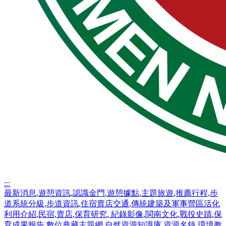
:::
最新消息
,
遊憩資訊
,
認識金門
,
遊憩據點
,
主題旅遊
,
推薦行程
,
步
道系統分級
,
步道資訊
,
住宿賣店交通
,
傳統建築及軍事營區活化
利用介紹
,
民宿
,
賣店
,
保育研究
,
紀錄影像
,
閩南文化
,
戰役史蹟
,
保
育成果報告
,
數位典藏主題網
,
自然資源知識庫
,
資源名錄
,
環境教